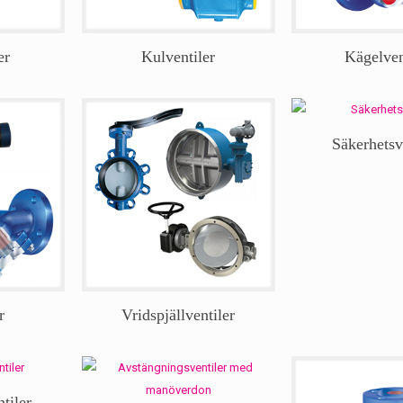
er
Kulventiler
Kägelven
Säkerhetsv
r
Vridspjällventiler
tiler