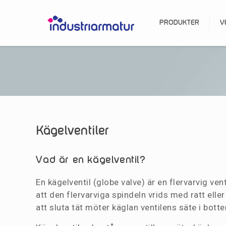
PRODUKTER
V
Kägelventiler
Vad är en kägelventil?
En kägelventil (globe valve) är en flervarvig v
att den flervarviga spindeln vrids med ratt elle
att sluta tät möter käglan ventilens säte i botte