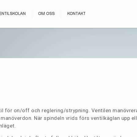
ENTILSKOLAN
OM OSS
KONTAKT
entil för on/off och reglering/strypning. Ventilen manövr
r manöverdon. När spindeln vrids förs ventilkäglan upp ell
nläget.