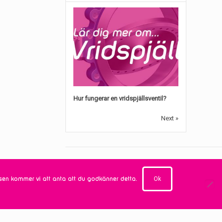
Hur fungerar en vridspjällsventil?
Next »
Produktkategorier
Ok
tsen kommer vi att anta att du godkänner detta.
Kägelventiler
×