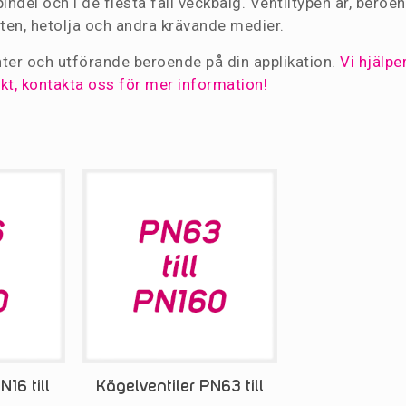
pindel och i de flesta fall veckbälg. Ventiltypen är, beroe
tten, hetolja och andra krävande medier.
ianter och utförande beroende på din applikation.
Vi hjälpe
jekt, kontakta oss för mer information!
16 till
Kägelventiler PN63 till