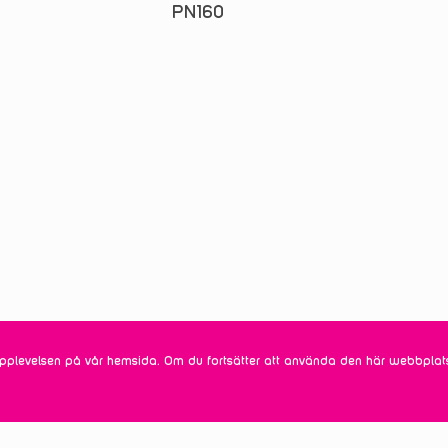
PN160
Fårbovägen 19, 737 30 Fagersta
info@ramenvalves.com
031-80 95 50
© Industriarmatur - En del av Ramen Valves AB
Org. nr. 556199-0002
Alla rättigheter reserverade.
ta upplevelsen på vår hemsida. Om du fortsätter att använda den här webbpla