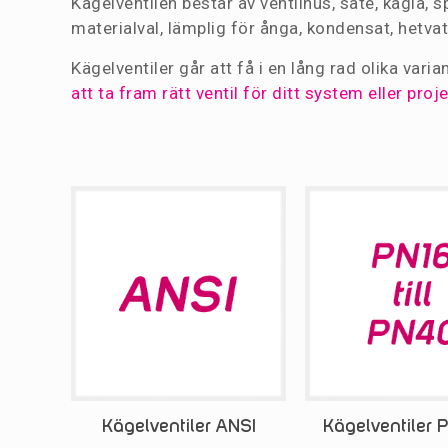
Kägelventilen består av ventilhus, säte, kägla, s
materialval, lämplig för ånga, kondensat, hetva
Kägelventiler går att få i en lång rad olika var
att ta fram rätt ventil för ditt system eller pro
Kägelventiler ANSI
Kägelventiler PN