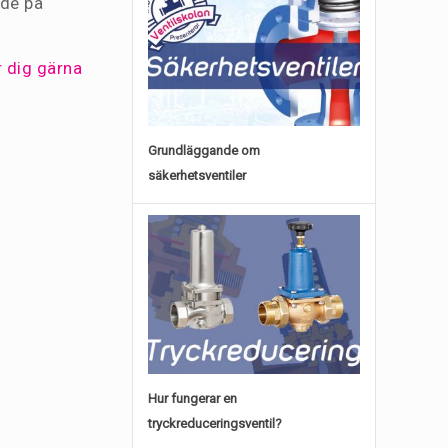
nde på
r dig gärna
Grundläggande om
säkerhetsventiler
Hur fungerar en
tryckreduceringsventil?