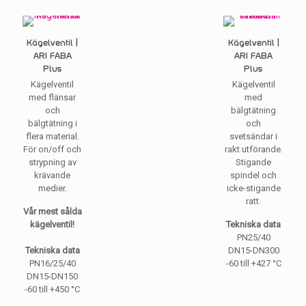
Kägelventil |
Kägelventil |
ARI FABA
ARI FABA
Plus
Plus
Kägelventil
Kägelventil
med flänsar
med
och
bälgtätning
bälgtätning i
och
flera material.
svetsändar i
För on/off och
rakt utförande.
strypning av
Stigande
krävande
spindel och
medier.
icke-stigande
ratt.
Vår mest sålda
kägelventil!
Tekniska data
PN25/40
Tekniska data
DN15-DN300
PN16/25/40
-60 till +427 °C
DN15-DN150
-60 till +450 °C