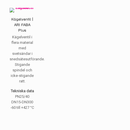
Kägelventil |
ARI FABA
Plus
Kägelventil i
flera material
med
svetsändar i
snedsätesutförande.
Stigande
spindel och
icke-stigande
ratt.
Tekniska data
PN25/40
DN15-DN300
-60 till +427 °C