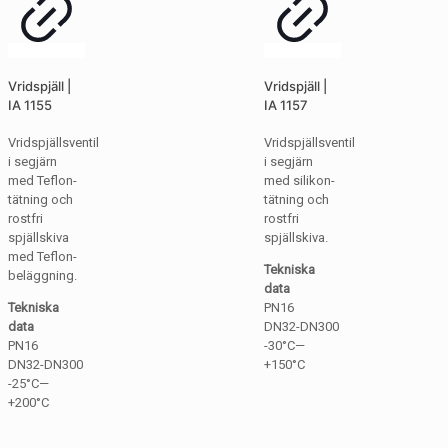
Vridspjäll |
Vridspjäll |
IA 1155
IA 1157
Vridspjällsventil
Vridspjällsventil
i segjärn
i segjärn
med Teflon-
med silikon-
tätning och
tätning och
rostfri
rostfri
spjällskiva
spjällskiva.
med Teflon-
Tekniska
beläggning.
data
Tekniska
PN16
data
DN32-DN300
PN16
-30°C—
DN32-DN300
+150°C
-25°C—
+200°C