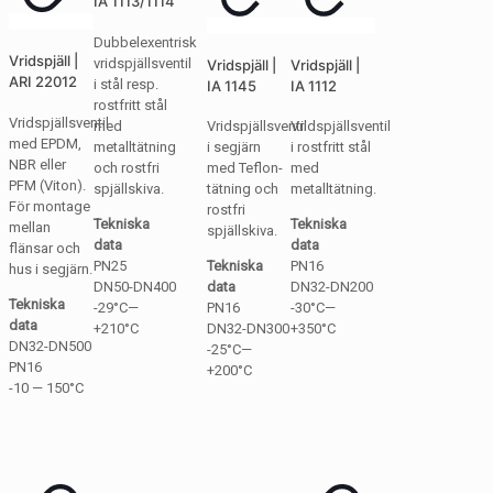
IA 1113/1114
Dubbelexentrisk
Vridspjäll |
vridspjällsventil
Vridspjäll |
Vridspjäll |
ARI 22012
i stål resp.
IA 1145
IA 1112
rostfritt stål
Vridspjällsventil
med
Vridspjällsventil
Vridspjällsventil
med EPDM,
metalltätning
i segjärn
i rostfritt stål
NBR eller
och rostfri
med Teflon-
med
PFM (Viton).
spjällskiva.
tätning och
metalltätning.
För montage
rostfri
Tekniska
Tekniska
mellan
spjällskiva.
data
data
flänsar och
PN25
Tekniska
PN16
hus i segjärn.
DN50-DN400
data
DN32-DN200
Tekniska
-29°C—
PN16
-30°C—
data
+210°C
DN32-DN300
+350°C
DN32-DN500
-25°C—
PN16
+200°C
-10 — 150°C