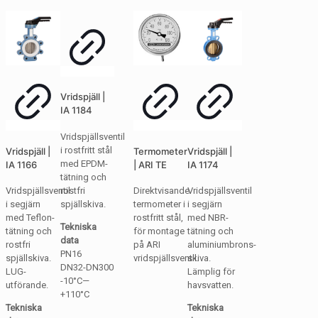
Vridspjäll |
IA 1184
Vridspjällsventil
i rostfritt stål
Vridspjäll |
Termometer
Vridspjäll |
med EPDM-
IA 1166
| ARI TE
IA 1174
tätning och
rostfri
Vridspjällsventil
Direktvisande
Vridspjällsventil
spjällskiva.
i segjärn
termometer i
i segjärn
med Teflon-
rostfritt stål,
med NBR-
Tekniska
tätning och
för montage
tätning och
data
rostfri
på ARI
aluminiumbrons-
PN16
spjällskiva.
vridspjällsventil.
skiva.
DN32-DN300
LUG-
Lämplig för
-10°C—
utförande.
havsvatten.
+110°C
Tekniska
Tekniska