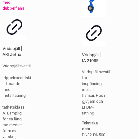
Vridspjäll |
ARI Zetrix
Vridspjäll |
IA 2109E
Vridspjällsventil
i
Vridspjällsventil
trippelexentriskt
för
utförande
inspänning
med
mellan
metalltätning
flänsar. Hus i
i
gjutjärn och
täthetsklass
EPDM-
A. Lämplig
tätning.
för en lång
Tekniska
rad medier i
data
form av
DN32-DN500
vätskor,