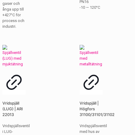
PN16
gaser och
-10 — 120°C
ånga upp till
+427°C för
process och
industri.
Vridspjäll
Vridspjäll |
(LUG) | ARI
Högfors
22013
31100/31101/31102
Vridspjällsventil
Vridspjällsventil
i LUG-
med hus av