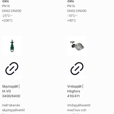
data
data
PN16
PN16
DN32-DN300
DN32-DN300
-25°C—
-10°C—
+200°C
+90°C
Skjutspjäll |
Vridspjäll |
IA VG
Högfors
3400/6400
410/411
Helt tätande
Vridspjällsventil
skjutspjällventil
med hus och