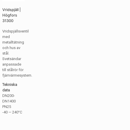
Vridspjäll |
Högfors
31300
Vridspjällsventil
med
metalltätning
och hus av
stål.
Svetsändar
anpassade
till stålrör för
fjärrvärmesystem.
Tekniska
data
DN200-
DN1400
PN25
-40 — 240°C