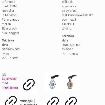
utförande
stål och
med EPDM,
spjällskiva
NBR eller
av syrafast
PFM (Viton).
stål. Dubbelexcentriskt
För montage
och metall-
mellan
eller PTFE-
flänsar och
tätning.
hus i segjärn.
Tekniska
Tekniska
data
data
DN80-DN800
DN32-DN500
PN10-25
PN16
-40 — 240°C
-10 — 150°C
Vridspjäll |