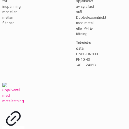
för
spjällskiva
inspänning
av syrafast
mot eller
stål.
mellan
Dubbelexcentriskt
flänsar.
med metall-
eller PFTE-
tätning.
Tekniska
data
DN80-DN800
PN10-40
-40 — 240°C