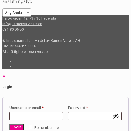
anslutningstyp
Any Anslutning
Fårbovägen 19, 737 30 Fagersta
info@ramenvalves.com
031-80 95 50
© Industriarmatur - En del av Ramen Valves AB
Org. nr. 556199-0002
Alla rättigheter reserverade.
✕
Login
Required
Required
Username or email
*
Password
*
Login
Remember me