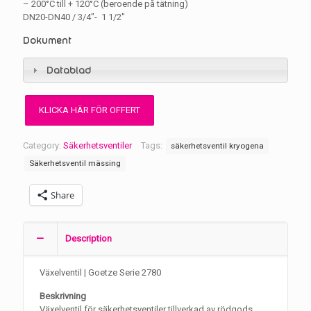
– 200°C till + 120°C (beroende på tätning)
DN20-DN40 / 3/4″- 1 1/2″
Dokument
Datablad
Category:
Säkerhetsventiler
Tags:
säkerhetsventil kryogena
Säkerhetsventil mässing
Share
Description
Växelventil | Goetze Serie 2780
Beskrivning
Växelventil för säkerhetsventiler tillverkad av rödgods