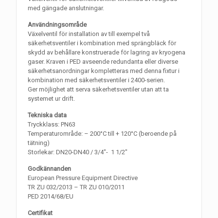
med gängade anslutningar.
Användningsområde
Växelventil för installation av till exempel två
säkerhetsventiler i kombination med sprängbläck för
skydd av behållare konstruerade för lagring av kryogena
gaser. Kraven i PED avseende redundanta eller diverse
säkerhetsanordningar kompletteras med denna fixtur i
kombination med säkerhetsventiler i 2400-serien.
Ger möjlighet att serva säkerhetsventiler utan att ta
systemet ur drift.
Tekniska data
Tryckklass: PN63
Temperaturområde: – 200°C till + 120°C (beroende på
tätning)
Storlekar: DN20-DN40 / 3/4″- 1 1/2″
Godkännanden
European Pressure Equipment Directive
TR ZU 032/2013 – TR ZU 010/2011
PED 2014/68/EU
Certifikat