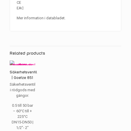
CE
EAC
Mer information i databladet.
Related products
Säkerhetsventil
| Goetze 851
Säkerhetsventil
i rödgods med
gängor.
0.5 till 50 bar
– 60°C till +
225°C
DN15-DN50 |
1/2″- 2″