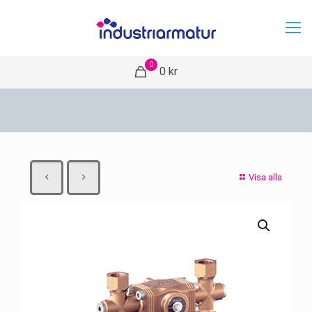
0
0 kr
Visa alla