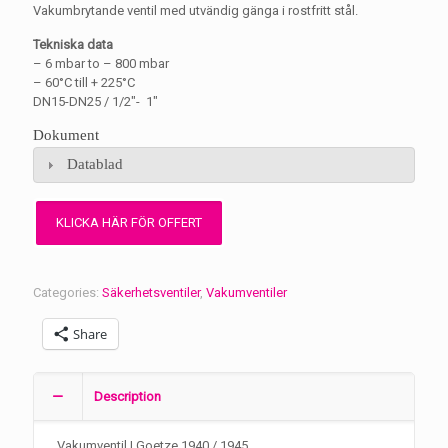
Vakumbrytande ventil med utvändig gänga i rostfritt stål.
Tekniska data
– 6 mbar to – 800 mbar
– 60°C till + 225°C
DN15-DN25 / 1/2″- 1″
Dokument
Datablad
Categories:
Säkerhetsventiler
,
Vakumventiler
Share
Description
Vakumventil | Goetze 1940 / 1945