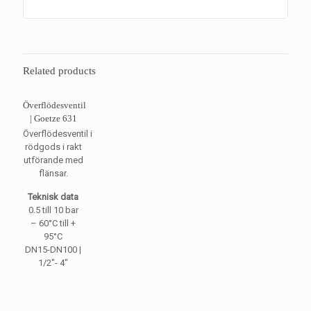
Related products
Överflödesventil
| Goetze 631
Överflödesventil i
rödgods i rakt
utförande med
flänsar.
Teknisk data
0.5 till 10 bar
– 60°C till +
95°C
DN15-DN100 |
1/2″- 4″