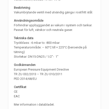
Beskrivning
Vakumbrytande ventil med utvändig gänga i rostfritt stål.
Användningsområde
Förhindrar uppbyggandet av vakum i system och tankar.
Passat för luft, vätskor och neutrala gaser.
Tekniska data
Tryckklass: -6 mbar to -800 mbar
Temperaturområde: – 60°C till + 225°C (beroende på
tätning)
Storlekar: DN15-DN25 / 1/2″- 1″
Godkännanden
European Pressure Equipment Directive
TR ZU 032/2013 – TR ZU 010/2011
PED 2014/68/EU
Certifikat
CE
EAC
Mer information i databladet.