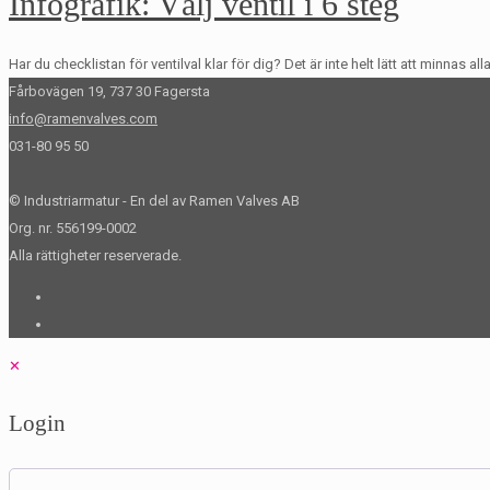
Infografik: Välj ventil i 6 steg
Har du checklistan för ventilval klar för dig? Det är inte helt lätt att minnas all
Fårbovägen 19, 737 30 Fagersta
info@ramenvalves.com
031-80 95 50
© Industriarmatur - En del av Ramen Valves AB
Org. nr. 556199-0002
Alla rättigheter reserverade.
✕
Login