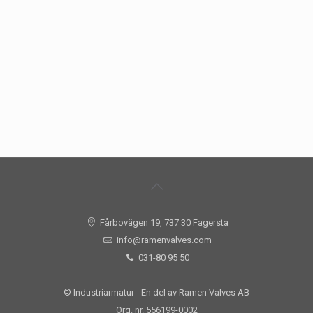
Fårbovägen 19, 737 30 Fagersta
info@ramenvalves.com
031-80 95 50
© Industriarmatur - En del av Ramen Valves AB
Org. nr. 556199-0002