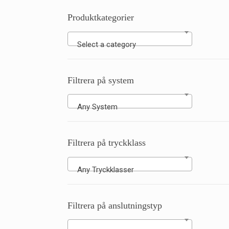
Produktkategorier
Select a category
Filtrera på system
Any System
Filtrera på tryckklass
Any Tryckklasser
Filtrera på anslutningstyp