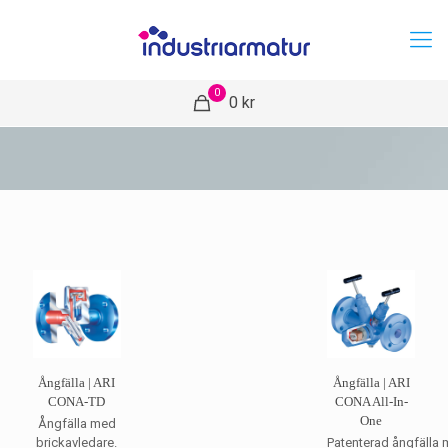
0
0 kr
Ångfälla | ARI
Ångfälla | ARI
CONA-TD
CONA All-In-
One
Ångfälla med
brickavledare.
Patenterad ångfälla