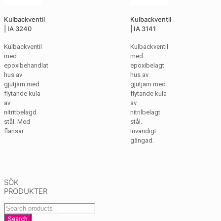
Kulbackventil
Kulbackventil
| IA 3240
| IA 3141
Kulbackventil
Kulbackventil
med
med
epoxibehandlat
epoxibelagt
hus av
hus av
gjutjärn med
gjutjärn med
flytande kula
flytande kula
av
av
nitritbelagd
nitrilbelagt
stål. Med
stål.
flänsar.
Invändigt
gängad.
SÖK
PRODUKTER
Search
for:
Search