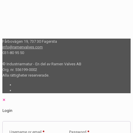
Fårbovägen 19, 737 30 Fagersta
info@ramenvalves.com
031-80 95 50
© Industriarmatur - En del av Ramen Valves AB
Org. nr. 556199-0002
Alla rättigheter reserverade.
✕
Login
Required
Required
Username or email
*
Password
*