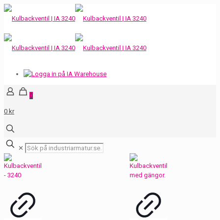
0
0 kr
✕